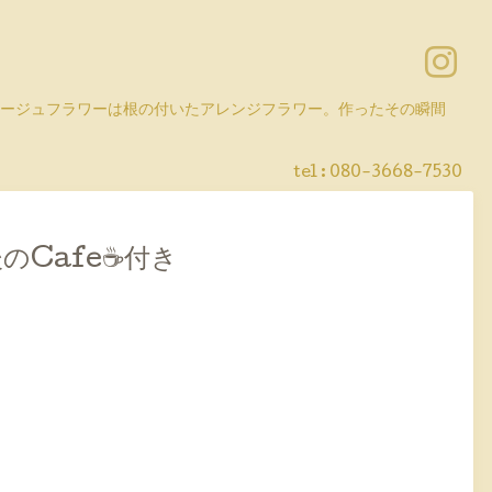
コラージュフラワーは根の付いたアレンジフラワー。作ったその瞬間
tel :
080-3668-7530
Cafe☕️付き