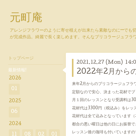
元町庵
アレンジフラワーのように寄せ植えが出来たら素敵なのに···でも
が完成作品。綺麗で長く楽しめます。そんなブリコラージュフラ
トップページ
2021.12.27 (Mon) 14:
最新情報!
2022年2月から
2026
来年2月からのブリコラージュフラ
01
定額なので安心、決まった花材でブ
月１回のレッスンとなり受講料は3
2025
花材代は3300円（税込み）をレッ
06
花材代は全て込みとなっています（花
2024
都合の悪い曜日は他の日にお振替で
レッスン後の珈琲も付いていますの
11
08
02
01