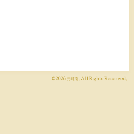
©2026
元町庵
. All Rights Reserved.