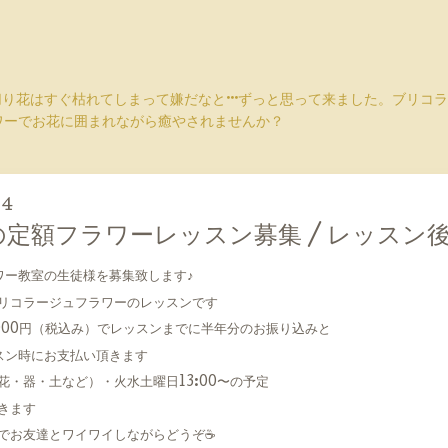
切り花はすぐ枯れてしまって嫌だなと···ずっと思って来ました。ブリ
ワーでお花に囲まれながら癒やされませんか？
04
の定額フラワーレッスン募集 / レッスン後の
ワー教室の生徒様を募集致します♪
リコラージュフラワーのレッスンです
000円（税込み）でレッスンまでに半年分のお振り込みと
スン時にお支払い頂きます
・器・土など）・火水土曜日13:00〜の予定
きます
でお友達とワイワイしながらどうぞ☕️