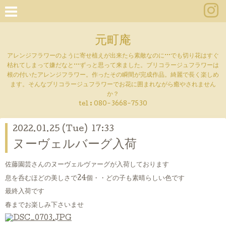
元町庵
アレンジフラワーのように寄せ植えが出来たら素敵なのに···でも切り花はすぐ
枯れてしまって嫌だなと···ずっと思って来ました。ブリコラージュフラワーは
根の付いたアレンジフラワー。作ったその瞬間が完成作品。綺麗で長く楽しめ
ます。そんなブリコラージュフラワーでお花に囲まれながら癒やされません
か？
tel :
080-3668-7530
2022.01.25 (Tue) 17:33
ヌーヴェルバーグ入荷
佐藤園芸さんのヌーヴェルヴァーグが入荷しております
息を呑むほどの美しさで24個・・どの子も素晴らしい色です
最終入荷です
春までお楽しみ下さいませ