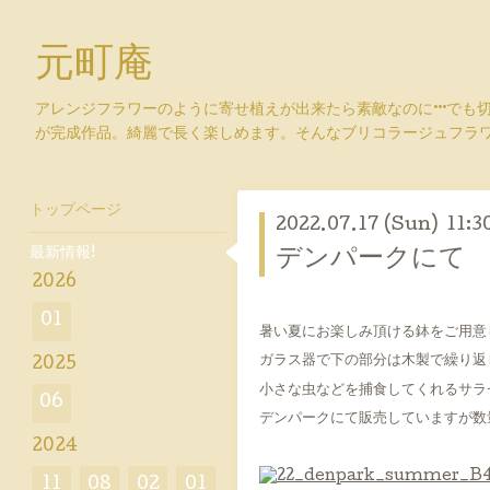
元町庵
アレンジフラワーのように寄せ植えが出来たら素敵なのに···でも
が完成作品。綺麗で長く楽しめます。そんなブリコラージュフラ
トップページ
2022.07.17 (Sun) 11:3
最新情報!
デンパークにて 
2026
01
暑い夏にお楽しみ頂ける鉢をご用意
ガラス器で下の部分は木製で繰り返
2025
小さな虫などを捕食してくれるサラ
06
デンパークにて販売していますが数
2024
11
08
02
01