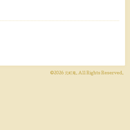
©2026
元町庵
. All Rights Reserved.