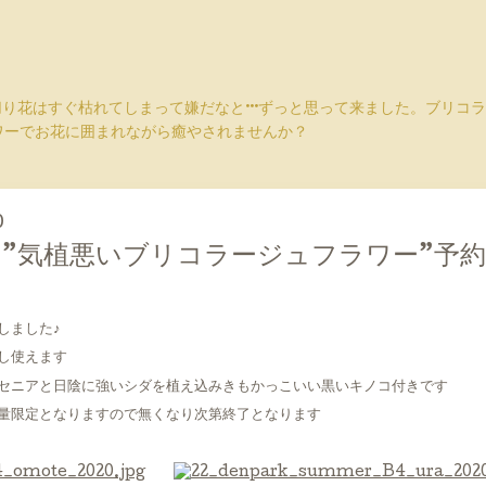
切り花はすぐ枯れてしまって嫌だなと···ずっと思って来ました。ブリ
ワーでお花に囲まれながら癒やされませんか？
0
”気植悪いブリコラージュフラワー”予
しました♪
し使えます
セニアと日陰に強いシダを植え込みきもかっこいい黒いキノコ付きです
量限定となりますので無くなり次第終了となります